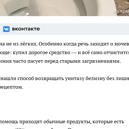
Из арх
а не из лёгких. Особенно когда речь заходит о моче
роще: купил дорогое средство — и всё само отчиститс
имия часто пасует перед старыми загрязнениями.
 нашли способ возвращать унитазу белизну без лиш
рецептом.
а помощь приходят обычные продукты, которые есть