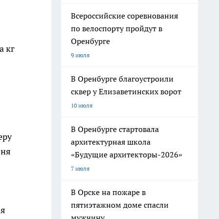
Всероссийские соревнования
по велоспорту пройдут в
Оренбурге
а кг
9 июля
В Оренбурге благоустроили
сквер у Елизаветинских ворот
10 июля
В Оренбурге стартовала
еру
архитектурная школа
еня
«Будущие архитекторы-2026»
7 июля
В Орске на пожаре в
пятиэтажном доме спасли
ля
мужчину