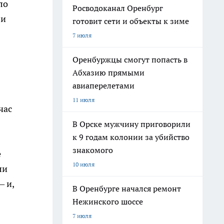
ло
Росводоканал Оренбург
 и
готовит сети и объекты к зиме
7 июля
Оренбуржцы смогут попасть в
Абхазию прямыми
авиаперелетами
11 июля
час
В Орске мужчину приговорили
к 9 годам колонии за убийство
знакомого
е
10 июля
ли
— и,
В Оренбурге начался ремонт
Нежинского шоссе
7 июля