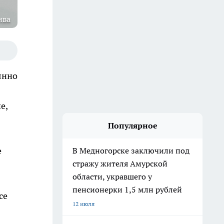
ива
янно
е,
Популярное
е
В Медногорске заключили под
стражу жителя Амурской
области, укравшего у
пенсионерки 1,5 млн рублей
се
12 июля