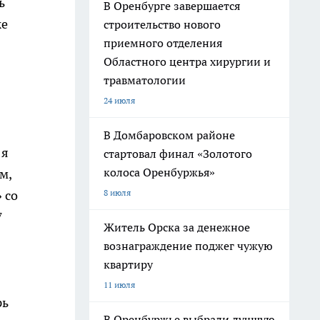
ь
В Оренбурге завершается
же
строительство нового
приемного отделения
Областного центра хирургии и
травматологии
24 июля
В Домбаровском районе
 я
стартовал финал «Золотого
колоса Оренбуржья»
м,
8 июля
 со
7
Житель Орска за денежное
вознаграждение поджег чужую
квартиру
11 июля
рь
В Оренбуржье выбрали лучшую