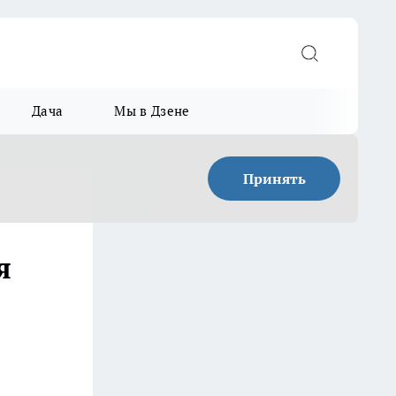
Дача
Мы в Дзене
Принять
я