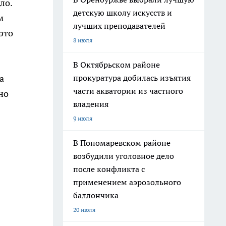
ло.
детскую школу искусств и
м
лучших преподавателей
это
8 июля
В Октябрьском районе
прокуратура добилась изъятия
а
части акватории из частного
но
владения
9 июля
В Пономаревском районе
возбудили уголовное дело
после конфликта с
применением аэрозольного
баллончика
20 июля