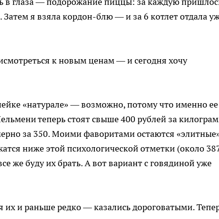
сь в глаза — подорожание пиццы: за каждую пришлос
 Затем я взяла кордон-блю — и за 6 котлет отдала у
исмотреться к новым ценам — и сегодня хочу
ейке «натурале» — возможно, потому что именно ее
Пельмени теперь стоят свыше 400 рублей за килограм
ерно за 350. Моими фаворитами остаются «элитные»
атся ниже этой психологической отметки (около 38
 все же буду их брать. А вот вариант с говядиной уже
я их и раньше редко — казались дороговатыми. Тепе