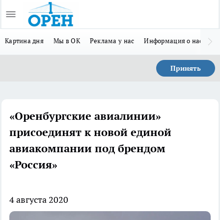
Картина дня
Мы в ОК
Реклама у нас
Информация о нас
Л
Принять
«Оренбургские авиалинии»
присоединят к новой единой
авиакомпании под брендом
«Россия»
4 августа 2020