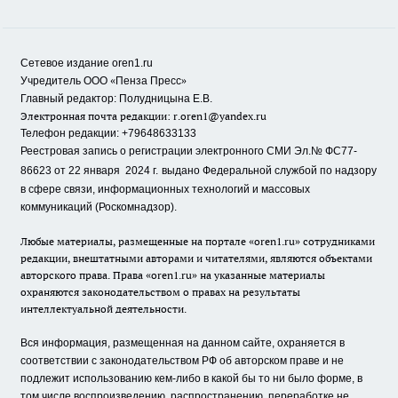
Сетевое издание oren1.ru
«
»
Учредитель ООО
Пенза Пресс
Главный редактор: Полудницына Е.В.
Электронная почта редакции:
r.oren1@yandex.ru
Телефон редакции: +79648633133
Реестровая запись о регистрации электронного СМИ Эл.№ ФС77-
86623 от 22 января 2024 г.
выдано Федеральной службой по надзору
в сфере связи, информационных технологий и массовых
коммуникаций (Роскомнадзор).
Любые материалы, размещенные на портале «oren1.ru» сотрудниками
редакции, внештатными авторами и читателями, являются объектами
авторского права. Права «oren1.ru» на указанные материалы
охраняются законодательством о правах на результаты
интеллектуальной деятельности.
Вся информация, размещенная на данном сайте, охраняется в
соответствии с законодательством РФ об авторском праве и не
подлежит использованию кем-либо в какой бы то ни было форме, в
том числе воспроизведению, распространению, переработке не