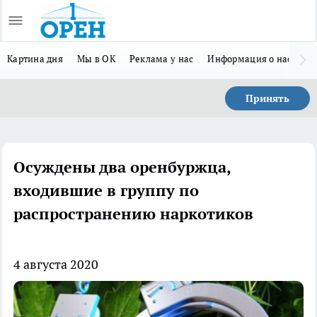
Картина дня
Мы в ОК
Реклама у нас
Информация о нас
Л
Принять
Осуждены два оренбуржца,
входившие в группу по
распространению наркотиков
4 августа 2020