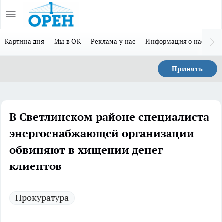
Картина дня
Мы в ОК
Реклама у нас
Информация о нас
Л
Принять
В Светлинском районе специалиста
энергоснабжающей организации
обвиняют в хищении денег
клиентов
Прокуратура