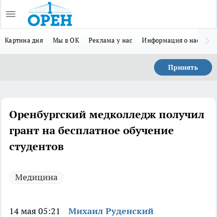
Картина дня
Мы в ОК
Реклама у нас
Информация о нас
Л
Принять
Оренбургский медколледж получил
грант на бесплатное обучение
студентов
Медицина
14 мая 05:21
Михаил Руденский