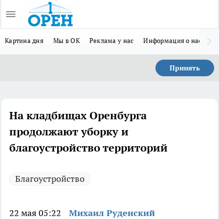
Картина дня
Мы в ОК
Реклама у нас
Информация о нас
Л
Принять
На кладбищах Оренбурга
продолжают уборку и
благоустройство территорий
Благоустройство
22 мая 05:22
Михаил Руденский