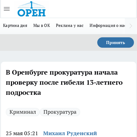
Картина дня
Мы в ОК
Реклама у нас
Информация о нас
Л
Принять
В Оренбурге прокуратура начала
проверку после гибели 13-летнего
подростка
Криминал
Прокуратура
25 мая 05:21
Михаил Руденский