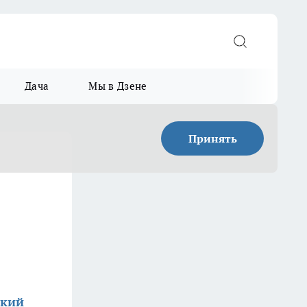
Дача
Мы в Дзене
Принять
ский