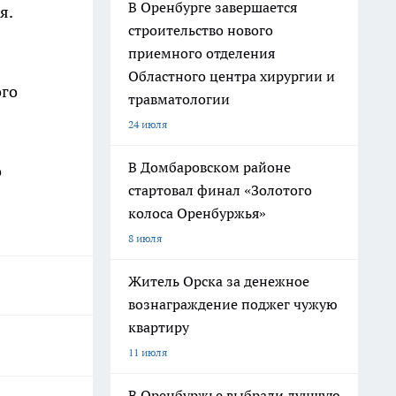
В Оренбурге завершается
я.
строительство нового
приемного отделения
Областного центра хирургии и
ого
травматологии
24 июля
В Домбаровском районе
о
стартовал финал «Золотого
колоса Оренбуржья»
8 июля
Житель Орска за денежное
вознаграждение поджег чужую
квартиру
11 июля
В Оренбуржье выбрали лучшую