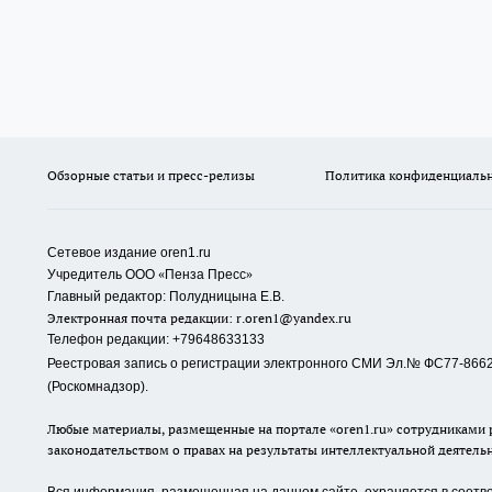
Обзорные статьи и пресс-релизы
Политика конфиденциаль
Сетевое издание oren1.ru
«
»
Учредитель ООО
Пенза Пресс
Главный редактор: Полудницына Е.В.
Электронная почта редакции:
r.oren1@yandex.ru
Телефон редакции: +79648633133
Реестровая запись о регистрации электронного СМИ Эл.№ ФС77-86623
(Роскомнадзор).
Любые материалы, размещенные на портале «oren1.ru» сотрудниками р
законодательством о правах на результаты интеллектуальной деятель