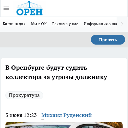
Картина дня
Мы в ОК
Реклама у нас
Информация о нас
Л
Принять
В Оренбурге будут судить
коллектора за угрозы должнику
Прокуратура
3 июня 12:23
Михаил Руденский