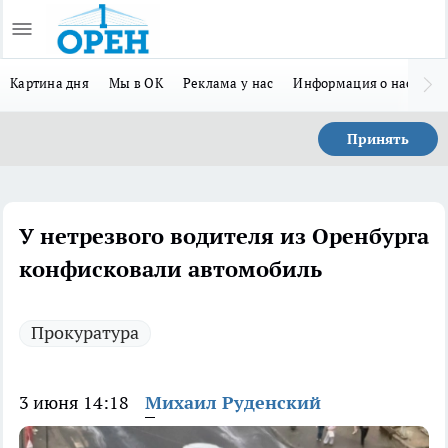
Картина дня
Мы в ОК
Реклама у нас
Информация о нас
Л
Принять
У нетрезвого водителя из Оренбурга
конфисковали автомобиль
Прокуратура
3 июня 14:18
Михаил Руденский