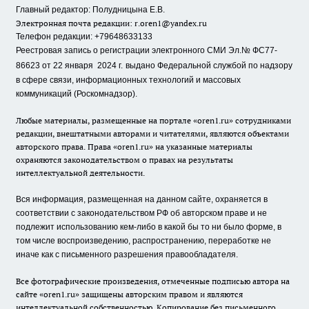
Главный редактор: Полудницына Е.В.
Электронная почта редакции:
r.oren1@yandex.ru
Телефон редакции: +79648633133
Реестровая запись о регистрации электронного СМИ Эл.№ ФС77-
86623 от 22 января 2024 г.
выдано Федеральной службой по надзору
в сфере связи, информационных технологий и массовых
коммуникаций (Роскомнадзор).
Любые материалы, размещенные на портале «oren1.ru» сотрудниками
редакции, внештатными авторами и читателями, являются объектами
авторского права. Права «oren1.ru» на указанные материалы
охраняются законодательством о правах на результаты
интеллектуальной деятельности.
Вся информация, размещенная на данном сайте, охраняется в
соответствии с законодательством РФ об авторском праве и не
подлежит использованию кем-либо в какой бы то ни было форме, в
том числе воспроизведению, распространению, переработке не
иначе как с письменного разрешения правообладателя.
Все фотографические произведения, отмеченные подписью автора на
сайте «oren1.ru» защищены авторским правом и являются
интеллектуальной собственностью. Копирование без письменного