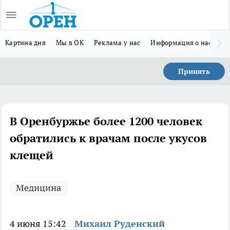
Картина дня
Мы в ОК
Реклама у нас
Информация о нас
Л
Принять
В Оренбуржье более 1200 человек
обратились к врачам после укусов
клещей
Медицина
4 июня 15:42
Михаил Руденский