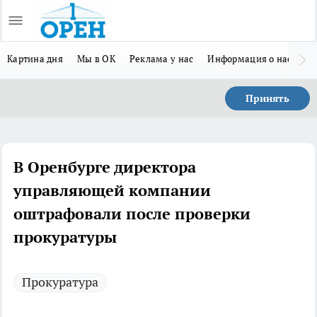
Картина дня
Мы в ОК
Реклама у нас
Информация о нас
Л
Принять
В Оренбурге директора
управляющей компании
оштрафовали после проверки
прокуратуры
Прокуратура