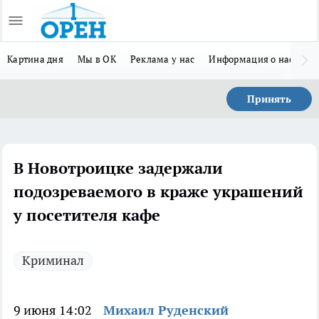
Картина дня
Мы в ОК
Реклама у нас
Информация о нас
Л
Принять
В Новотроицке задержали
подозреваемого в краже украшений
у посетителя кафе
Криминал
9 июня 14:02
Михаил Руденский