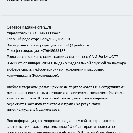
Сетевое издание oren1.ru
«
»
Учредитель ООО
Пенза Пресс
Главный редактор: Полудницына Е.В.
Электронная почта редакции:
r.oren1@yandex.ru
Телефон редакции: +79648633133
Реестровая запись о регистрации электронного СМИ Эл.№ ФС77-
86623 от 22 января 2024 г.
выдано Федеральной службой по надзору
в сфере связи, информационных технологий и массовых
коммуникаций (Роскомнадзор).
Любые материалы, размещенные на портале «oren1.ru» сотрудниками
редакции, внештатными авторами и читателями, являются объектами
авторского права. Права «oren1.ru» на указанные материалы
охраняются законодательством о правах на результаты
интеллектуальной деятельности.
Вся информация, размещенная на данном сайте, охраняется в
соответствии с законодательством РФ об авторском праве и не
подлежит использованию кем-либо в какой бы то ни было форме, в