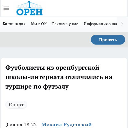
Картина дня
Мы в ОК
Реклама у нас
Информация о нас
Л
Принять
Футболисты из оренбургской
школы-интерната отличились на
турнире по футзалу
Спорт
9 июня 18:22
Михаил Руденский