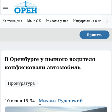
Картина дня
Мы в ОК
Реклама у нас
Информация о нас
Л
Принять
В Оренбурге у пьяного водителя
конфисковали автомобиль
Прокуратура
10 июня 15:34
Михаил Руденский