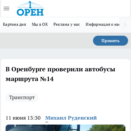
Картина дня
Мы в ОК
Реклама у нас
Информация о нас
Л
Принять
В Оренбурге проверили автобусы
маршрута №14
Транспорт
11 июня 13:30
Михаил Руденский