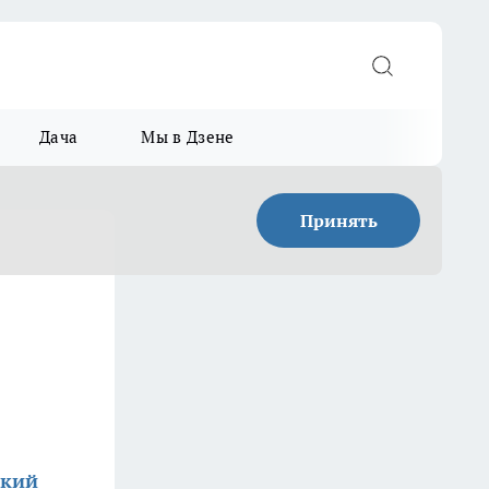
Дача
Мы в Дзене
Принять
ский