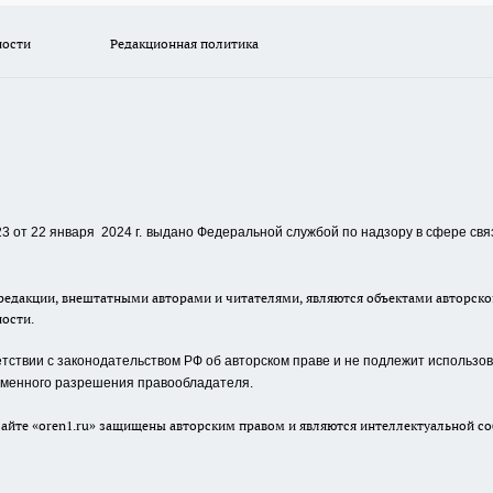
ности
Редакционная политика
 от 22 января 2024 г.
выдано Федеральной службой по надзору в сфере свя
едакции, внештатными авторами и читателями, являются объектами авторског
ности.
ствии с законодательством РФ об авторском праве и не подлежит использова
сьменного разрешения правообладателя.
айте «oren1.ru» защищены авторским правом и являются интеллектуальной со