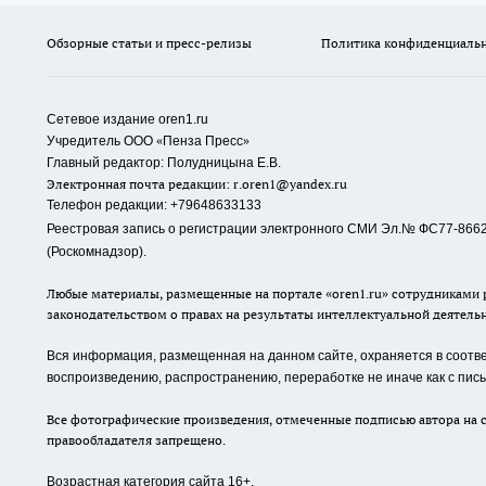
Обзорные статьи и пресс-релизы
Политика конфиденциаль
Сетевое издание oren1.ru
«
»
Учредитель ООО
Пенза Пресс
Главный редактор: Полудницына Е.В.
Электронная почта редакции:
r.oren1@yandex.ru
Телефон редакции: +79648633133
Реестровая запись о регистрации электронного СМИ Эл.№ ФС77-86623
(Роскомнадзор).
Любые материалы, размещенные на портале «oren1.ru» сотрудниками р
законодательством о правах на результаты интеллектуальной деятель
Вся информация, размещенная на данном сайте, охраняется в соответ
воспроизведению, распространению, переработке не иначе как с пи
Все фотографические произведения, отмеченные подписью автора на с
правообладателя запрещено.
Возрастная категория сайта 16+.