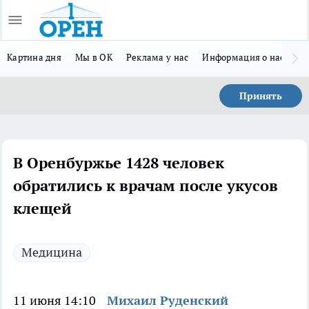
Картина дня
Мы в ОК
Реклама у нас
Информация о нас
Л
Принять
В Оренбуржье 1428 человек
обратились к врачам после укусов
клещей
Медицина
11 июня 14:10
Михаил Руденский