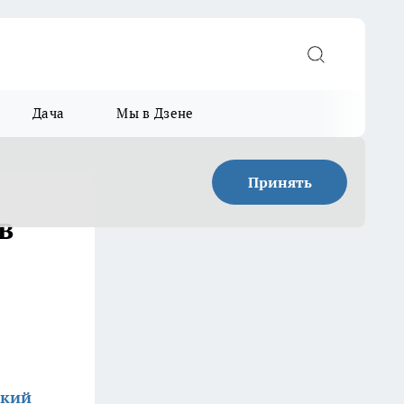
Дача
Мы в Дзене
Принять
в
ский