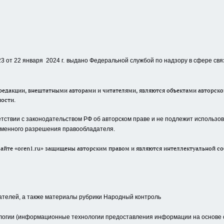
 от 22 января 2024 г.
выдано Федеральной службой по надзору в сфере свя
едакции, внештатными авторами и читателями, являются объектами авторског
ности.
ствии с законодательством РФ об авторском праве и не подлежит использова
сьменного разрешения правообладателя.
айте «oren1.ru» защищены авторским правом и являются интеллектуальной со
ателей, а также материалы рубрики Народный контроль
гии (информационные технологии предоставления информации на основе сб