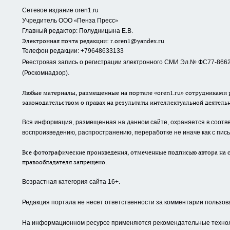
Сетевое издание oren1.ru
«
»
Учредитель ООО
Пенза Пресс
Главный редактор: Полудницына Е.В.
Электронная почта редакции:
r.oren1@yandex.ru
Телефон редакции: +79648633133
Реестровая запись о регистрации электронного СМИ Эл.№ ФС77-86623
(Роскомнадзор).
Любые материалы, размещенные на портале «oren1.ru» сотрудниками р
законодательством о правах на результаты интеллектуальной деятель
Вся информация, размещенная на данном сайте, охраняется в соответ
воспроизведению, распространению, переработке не иначе как с пи
Все фотографические произведения, отмеченные подписью автора на с
правообладателя запрещено.
Возрастная категория сайта 16+.
Редакция портала не несет ответственности за комментарии пользов
На информационном ресурсе применяются рекомендательные техноло