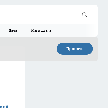
Дача
Мы в Дзене
Принять
ский