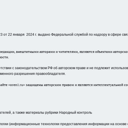
 от 22 января 2024 г.
выдано Федеральной службой по надзору в сфере свя
едакции, внештатными авторами и читателями, являются объектами авторског
ности.
ствии с законодательством РФ об авторском праве и не подлежит использова
сьменного разрешения правообладателя.
айте «oren1.ru» защищены авторским правом и являются интеллектуальной со
ателей, а также материалы рубрики Народный контроль
гии (информационные технологии предоставления информации на основе сб