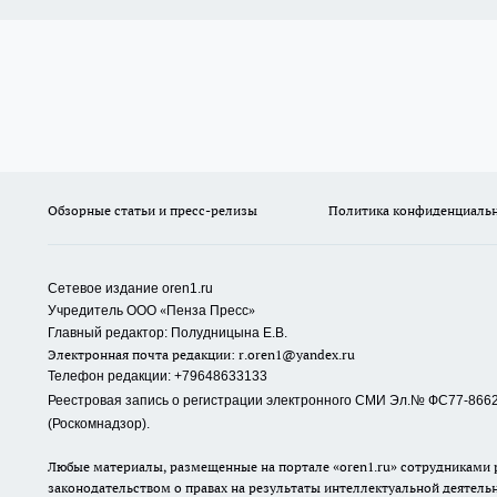
Обзорные статьи и пресс-релизы
Политика конфиденциаль
Сетевое издание oren1.ru
«
»
Учредитель ООО
Пенза Пресс
Главный редактор: Полудницына Е.В.
Электронная почта редакции:
r.oren1@yandex.ru
Телефон редакции: +79648633133
Реестровая запись о регистрации электронного СМИ Эл.№ ФС77-86623
(Роскомнадзор).
Любые материалы, размещенные на портале «oren1.ru» сотрудниками р
законодательством о правах на результаты интеллектуальной деятель