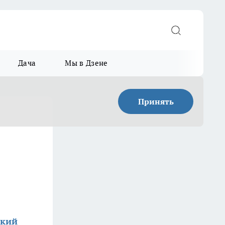
Дача
Мы в Дзене
Принять
ский