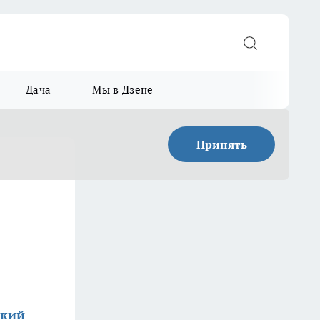
Дача
Мы в Дзене
Принять
ский