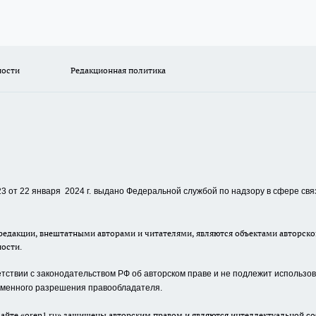
ности
Редакционная политика
 от 22 января 2024 г.
выдано Федеральной службой по надзору в сфере свя
едакции, внештатными авторами и читателями, являются объектами авторског
ности.
ствии с законодательством РФ об авторском праве и не подлежит использова
сьменного разрешения правообладателя.
айте «oren1.ru» защищены авторским правом и являются интеллектуальной со