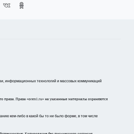
зи, информационных технологий и массовых коммуникаций
о права. Права «oren1.ru» на указанные материалы охраняются
нию кем-либо в какой бы то ни было форме, в том числе
бственностью. Копирование без письменного согласия