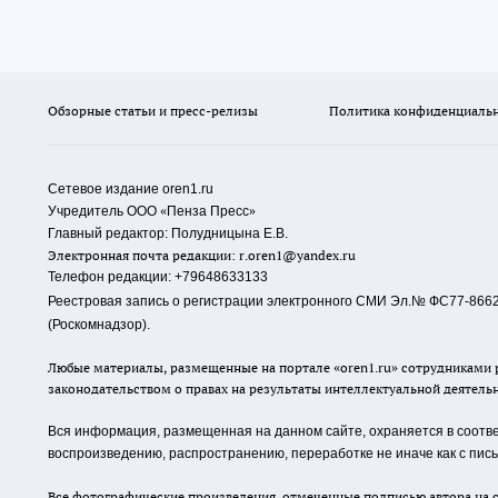
Обзорные статьи и пресс-релизы
Политика конфиденциаль
Сетевое издание oren1.ru
«
»
Учредитель ООО
Пенза Пресс
Главный редактор: Полудницына Е.В.
Электронная почта редакции:
r.oren1@yandex.ru
Телефон редакции: +79648633133
Реестровая запись о регистрации электронного СМИ Эл.№ ФС77-86623
(Роскомнадзор).
Любые материалы, размещенные на портале «oren1.ru» сотрудниками р
законодательством о правах на результаты интеллектуальной деятель
Вся информация, размещенная на данном сайте, охраняется в соответ
воспроизведению, распространению, переработке не иначе как с пи
Все фотографические произведения, отмеченные подписью автора на с