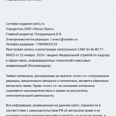
Сетевое издание oren1.ru
«
»
Учредитель ООО
Пенза Пресс
Главный редактор: Полудницына Е.В.
Электронная почта редакции:
r.oren1@yandex.ru
Телефон редакции: +79648633133
Реестровая запись о регистрации электронного СМИ Эл.№ ФС77-
86623 от 22 января 2024 г.
выдано Федеральной службой по надзору
в сфере связи, информационных технологий и массовых
коммуникаций (Роскомнадзор).
Любые материалы, размещенные на портале «oren1.ru» сотрудниками
редакции, внештатными авторами и читателями, являются объектами
авторского права. Права «oren1.ru» на указанные материалы
охраняются законодательством о правах на результаты
интеллектуальной деятельности.
Вся информация, размещенная на данном сайте, охраняется в
соответствии с законодательством РФ об авторском праве и не
подлежит использованию кем-либо в какой бы то ни было форме, в