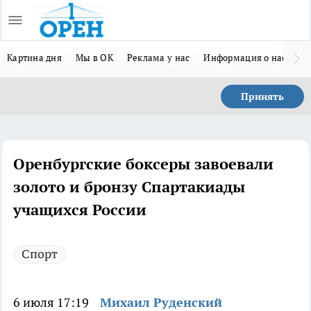
Картина дня
Мы в ОК
Реклама у нас
Информация о нас
Л
Принять
Оренбургские боксеры завоевали
золото и бронзу Спартакиады
учащихся России
Спорт
6 июля 17:19
Михаил Руденский