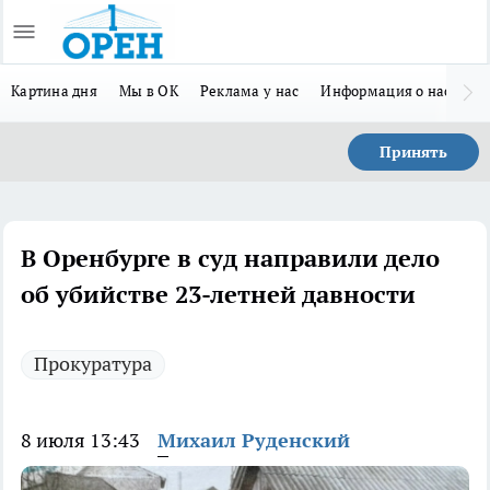
Картина дня
Мы в ОК
Реклама у нас
Информация о нас
Л
Принять
В Оренбурге в суд направили дело
об убийстве 23-летней давности
Прокуратура
8 июля 13:43
Михаил Руденский