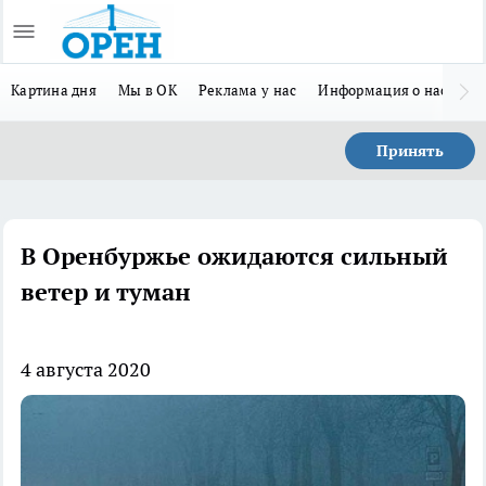
Картина дня
Мы в ОК
Реклама у нас
Информация о нас
Л
Принять
В Оренбуржье ожидаются сильный
ветер и туман
4 августа 2020