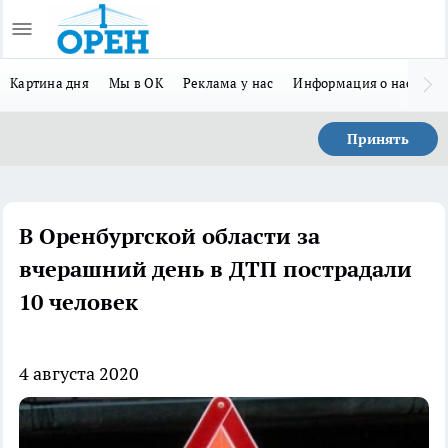
Картина дня
Мы в ОК
Реклама у нас
Информация о нас
Л
Принять
В Оренбургской области за
вчерашний день в ДТП пострадали
10 человек
4 августа 2020