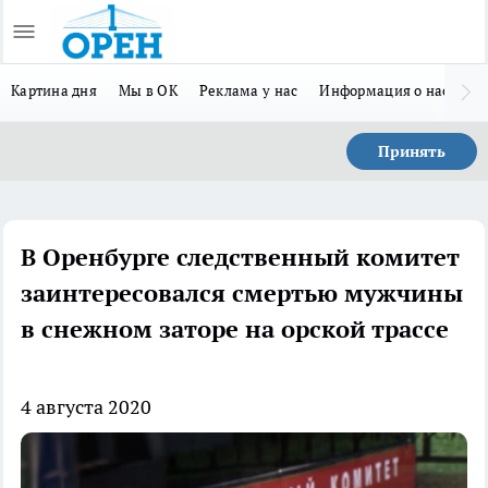
Картина дня
Мы в ОК
Реклама у нас
Информация о нас
Л
Принять
В Оренбурге следственный комитет
заинтересовался смертью мужчины
в снежном заторе на орской трассе
4 августа 2020