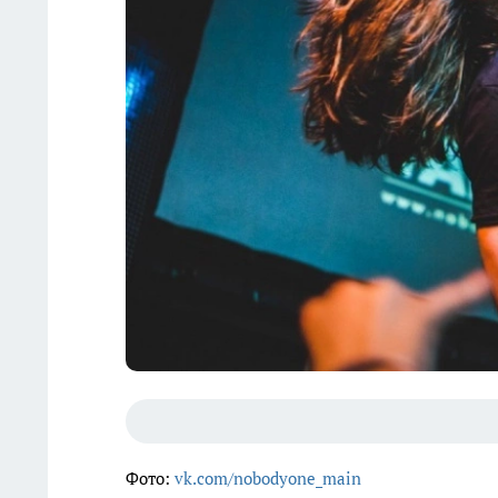
Фото:
vk.com/nobodyone_main