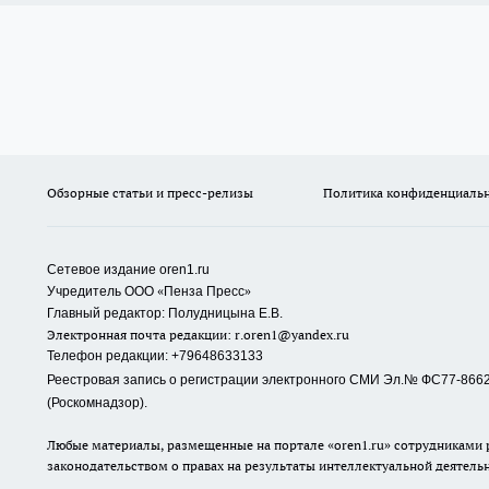
Обзорные статьи и пресс-релизы
Политика конфиденциаль
Сетевое издание oren1.ru
«
»
Учредитель ООО
Пенза Пресс
Главный редактор: Полудницына Е.В.
Электронная почта редакции:
r.oren1@yandex.ru
Телефон редакции: +79648633133
Реестровая запись о регистрации электронного СМИ Эл.№ ФС77-86623
(Роскомнадзор).
Любые материалы, размещенные на портале «oren1.ru» сотрудниками р
законодательством о правах на результаты интеллектуальной деятель