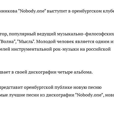
чникова "
Nobody
.
one"
выступит в оренбургском клуб
зитор, популярный ведущий музыкально-философских
, "Волна", "Мысль". Молодой человек является одним и
елей инструментальной рок-музыки на российской
ывает в своей дискографии четыре альбома.
 представит оренбургской публике новую песню
амые лучшие песни из дискографии "
Nobody
.
one"
, но