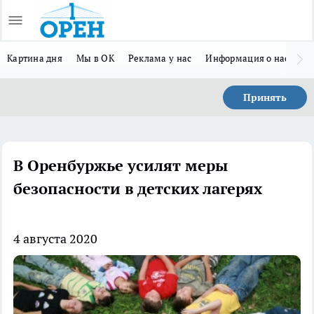
Картина дня
Мы в ОК
Реклама у нас
Информация о нас
Л
Принять
В Оренбуржье усилят меры
безопасности в детских лагерях
4 августа 2020