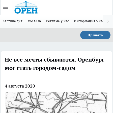
Картина дня
Мы в ОК
Реклама у нас
Информация о нас
Л
Принять
Не все мечты сбываются. Оренбург
мог стать городом-садом
4 августа 2020