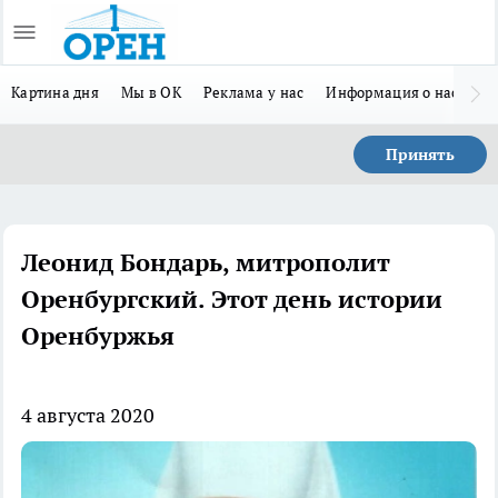
Картина дня
Мы в ОК
Реклама у нас
Информация о нас
Л
Принять
Леонид Бондарь, митрополит
Оренбургский. Этот день истории
Оренбуржья
4 августа 2020