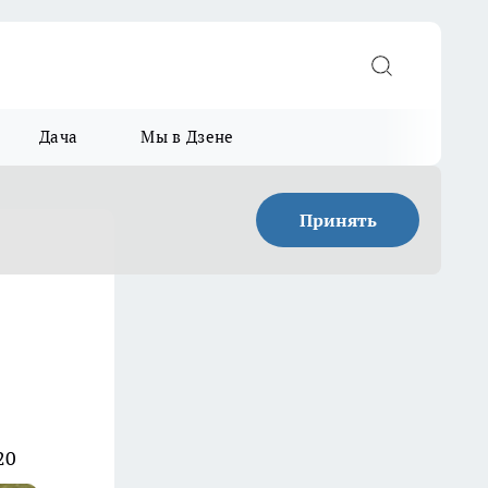
Дача
Мы в Дзене
Принять
20