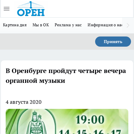
Картина дня
Мы в ОК
Реклама у нас
Информация о нас
Л
Принять
В Оренбурге пройдут четыре вечера
органной музыки
4 августа 2020