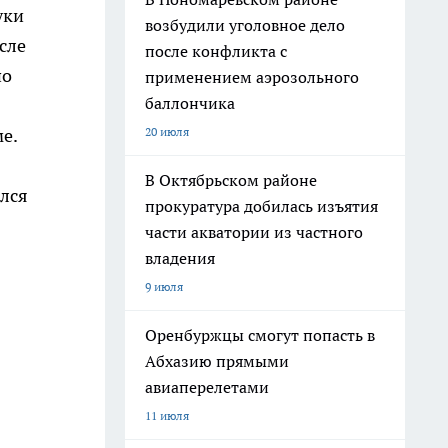
уки
возбудили уголовное дело
сле
после конфликта с
по
применением аэрозольного
баллончика
20 июля
е.
В Октябрьском районе
ался
прокуратура добилась изъятия
части акватории из частного
владения
9 июля
Оренбуржцы смогут попасть в
Абхазию прямыми
авиаперелетами
11 июля