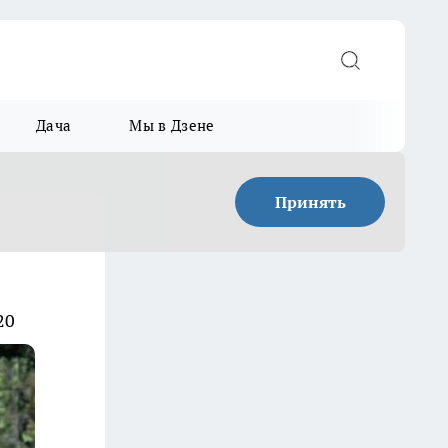
Дача
Мы в Дзене
Принять
20