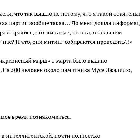
ысли, что так вышло не потому, что я такой обаятель
то за партия вообще такая… До меня дошла информац
 разобрались, кто мы такие, это стало большим
 нас? И что, они митинг собираются проводить?!»
тикризисный марш» 1 марта было выдано
и. На 500 человек около памятника Мусе Джалилю,
амое время познакомиться.
с в интеллигентской, почти полностью