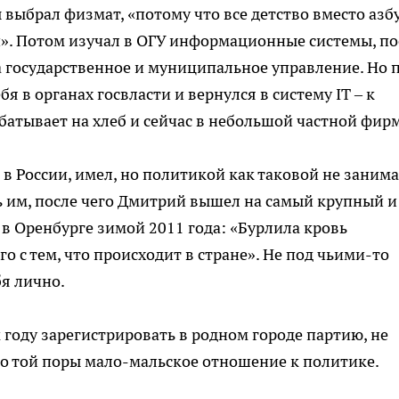
 выбрал физмат, «потому что все детство вместо азб
». Потом изучал в ОГУ информационные системы, по
а государственное и муниципальное управление. Но 
бя в органах госвласти и вернулся в систему IT – к
батывает на хлеб и сейчас в небольшой частной фирм
 в России, имел, но политикой как таковой не заним
ась им, после чего Дмитрий вышел на самый крупный и
в Оренбурге зимой 2011 года: «Бурлила кровь
о с тем, что происходит в стране». Не под чьими-то
я лично.
м году зарегистрировать в родном городе партию, не
о той поры мало-мальское отношение к политике.