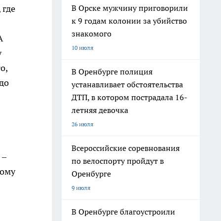
В Орске мужчину приговорили
 где
к 9 годам колонии за убийство
знакомого
А
10 июля
у
о,
В Оренбурге полиция
адо
устанавливает обстоятельства
ДТП, в котором пострадала 16-
летняя девочка
26 июля
Всероссийские соревнования
 –
по велоспорту пройдут в
ному
Оренбурге
9 июля
В Оренбурге благоустроили