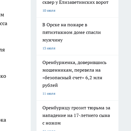
сквер у Елизаветинских ворот
10 июля
ом
сса
В Орске на пожаре в
пятиэтажном доме спасли
мужчину
13 июля
ля
Оренбурженка, доверившись
мошенникам, перевела на
ько
«безопасный счет» 6,2 млн
рублей
11 июля
Оренбуржцу грозит тюрьма за
нападение на 17-летнего сына
ока
с ножом