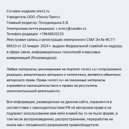
Сетевое издание oren1.ru
«
»
Учредитель ООО
Пенза Пресс
Главный редактор: Полудницына Е.В.
Электронная почта редакции:
r.oren1@yandex.ru
Телефон редакции: +79648633133
Реестровая запись о регистрации электронного СМИ Эл.№ ФС77-
86623 от 22 января 2024 г.
выдано Федеральной службой по надзору
в сфере связи, информационных технологий и массовых
коммуникаций (Роскомнадзор).
Любые материалы, размещенные на портале «oren1.ru» сотрудниками
редакции, внештатными авторами и читателями, являются объектами
авторского права. Права «oren1.ru» на указанные материалы
охраняются законодательством о правах на результаты
интеллектуальной деятельности.
Вся информация, размещенная на данном сайте, охраняется в
соответствии с законодательством РФ об авторском праве и не
подлежит использованию кем-либо в какой бы то ни было форме, в
том числе воспроизведению, распространению, переработке не
иначе как с письменного разрешения правообладателя.