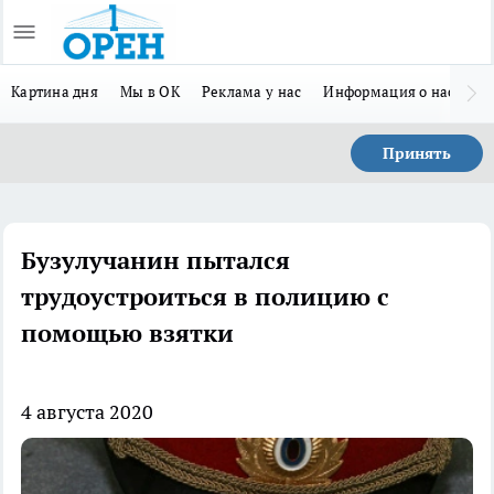
Картина дня
Мы в ОК
Реклама у нас
Информация о нас
Л
Принять
Бузулучанин пытался
трудоустроиться в полицию с
помощью взятки
4 августа 2020