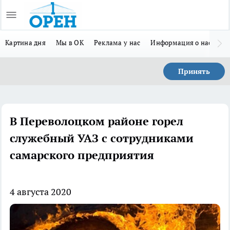
Картина дня
Мы в ОК
Реклама у нас
Информация о нас
Л
Принять
В Переволоцком районе горел
служебный УАЗ с сотрудниками
самарского предприятия
4 августа 2020