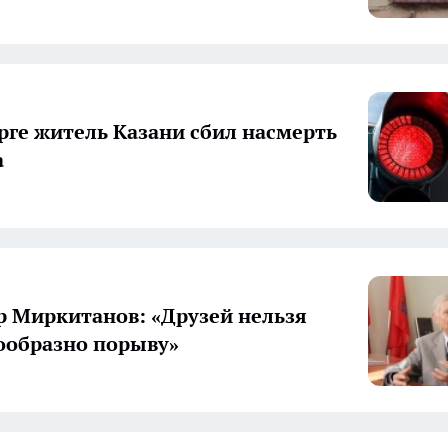
рге житель Казани сбил насмерть
а
 Миркитанов: «Друзей нельзя
ообразно порыву»