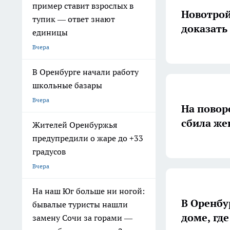
пример ставит взрослых в
Новотрой
тупик — ответ знают
доказать
единицы
Вчера
В Оренбурге начали работу
школьные базары
Вчера
На поворо
сбила ж
Жителей Оренбуржья
предупредили о жаре до +33
градусов
Вчера
На наш Юг больше ни ногой:
В Оренбу
бывалые туристы нашли
доме, гд
замену Сочи за горами —