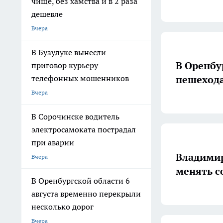
чище, без хамства и в 2 раза
дешевле
Вчера
В Бузулуке вынесли
В Оренбу
приговор курьеру
пешеход
телефонных мошенников
Вчера
В Сорочинске водитель
электросамоката пострадал
при аварии
Владимир
Вчера
менять с
В Оренбургской области 6
августа временно перекрыли
несколько дорог
Вчера