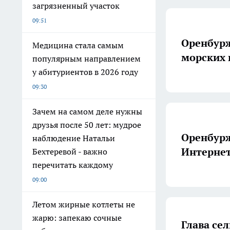
загрязненный участок
09:51
Оренбурж
Медицина стала самым
морских 
популярным направлением
у абитуриентов в 2026 году
09:30
Зачем на самом деле нужны
друзья после 50 лет: мудрое
Оренбурж
наблюдение Натальи
Интернет
Бехтеревой - важно
перечитать каждому
09:00
Летом жирные котлеты не
жарю: запекаю сочные
Глава се