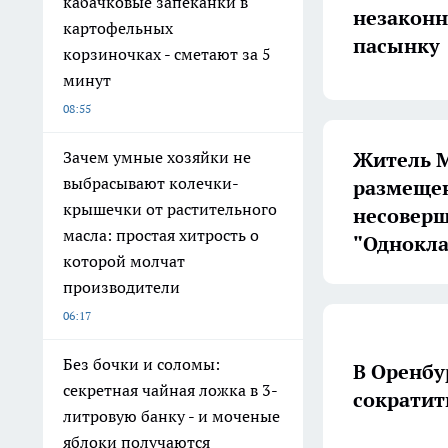
кабачковые запеканки в
незаконн
картофельных
пасынку
корзиночках - сметают за 5
минут
08:55
Житель М
Зачем умные хозяйки не
выбрасывают колечки-
размещен
крышечки от растительного
несовер
масла: простая хитрость о
"Однокла
которой молчат
производители
06:17
Без бочки и соломы:
В Оренбу
секретная чайная ложка в 3-
сократит
литровую банку - и моченые
яблоки получаются