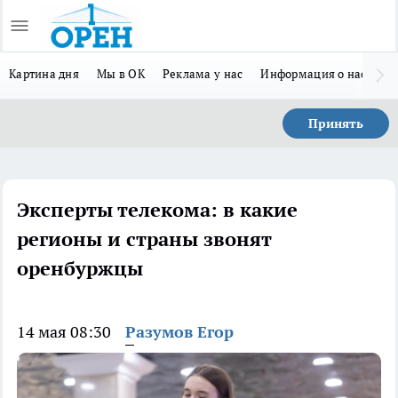
Картина дня
Мы в ОК
Реклама у нас
Информация о нас
Л
Принять
Эксперты телекома: в какие
регионы и страны звонят
оренбуржцы
14 мая 08:30
Разумов Егор