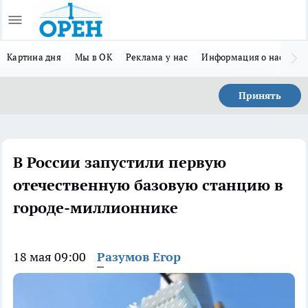
Картина дня
Мы в ОК
Реклама у нас
Информация о нас
Л
Принять
В России запустили первую
отечественную базовую станцию в
городе-миллионнике
18 мая 09:00
Разумов Егор