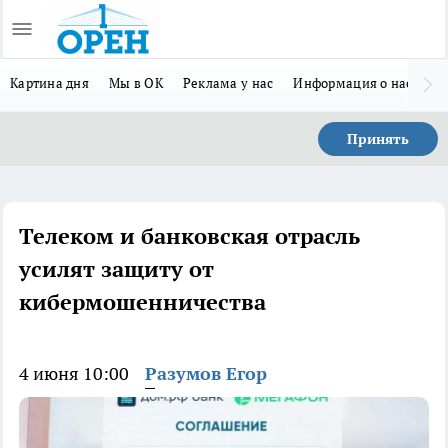
Картина дня
Мы в ОК
Реклама у нас
Информация о нас
Л
Принять
Телеком и банковская отрасль
усилят защиту от
кибермошенничества
4 июня 10:00
Разумов Егор