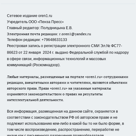
Сетевое издание oren1.ru
«
»
Учредитель ООО
Пенза Пресс
Главный редактор: Полудницына Е.В.
Электронная почта редакции:
r.oren1@yandex.ru
Телефон редакции: +79648633133
Реестровая запись о регистрации электронного СМИ Эл.№ ФС77-
86623 от 22 января 2024 г.
выдано Федеральной службой по надзору
в сфере связи, информационных технологий и массовых
коммуникаций (Роскомнадзор).
Любые материалы, размещенные на портале «oren1.ru» сотрудниками
редакции, внештатными авторами и читателями, являются объектами
авторского права. Права «oren1.ru» на указанные материалы
охраняются законодательством о правах на результаты
интеллектуальной деятельности.
Вся информация, размещенная на данном сайте, охраняется в
соответствии с законодательством РФ об авторском праве и не
подлежит использованию кем-либо в какой бы то ни было форме, в
том числе воспроизведению, распространению, переработке не
иначе как с письменного разрешения правообладателя.