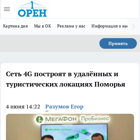
Картина дня
Мы в ОК
Реклама у нас
Информация о нас
Л
Принять
Cеть 4G построят в удалённых и
туристических локациях Поморья
4 июня 14:22
Разумов Егор