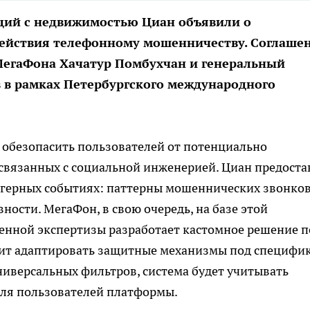
ций с недвижимостью Циан объявили о
действия телефонному мошенничеству. Соглаше
МегаФона Хачатур Помбухчан и генеральный
 в рамках Петербургского международного
 обезопасить пользователей от потенциально
 связанных с социальной инженерией. Циан предоста
ггерных событиях: паттерны мошеннических звонков
ности. МегаФон, в свою очередь, на базе этой
енной экспертизы разработает кастомное решение п
лит адаптировать защитные механизмы под специфи
иверсальных фильтров, система будет учитывать
для пользователей платформы.