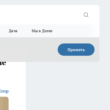
Дача
Мы в Дзене
Принять
ие
Егор