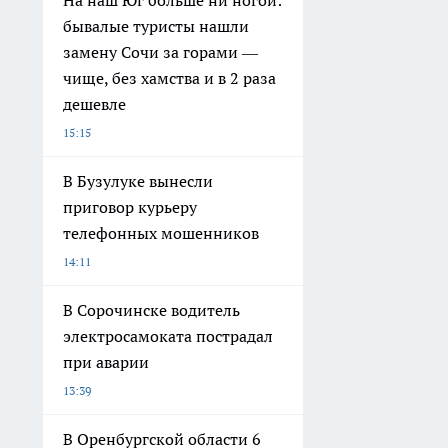
На наш Юг больше ни ногой:
бывалые туристы нашли
замену Сочи за горами —
чище, без хамства и в 2 раза
дешевле
15:15
В Бузулуке вынесли
приговор курьеру
телефонных мошенников
14:11
В Сорочинске водитель
электросамоката пострадал
при аварии
13:39
В Оренбургской области 6