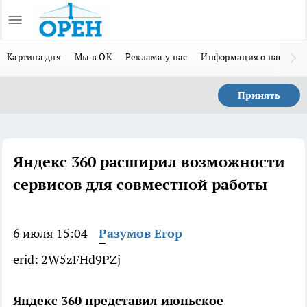
Картина дня
Мы в ОК
Реклама у нас
Информация о нас
Л
Принять
Яндекс 360 расширил возможности
сервисов для совместной работы
6 июля 15:04
Разумов Егор
erid: 2W5zFHd9PZj
Яндекс 360 представил июньское