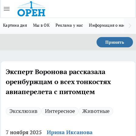
Картина дня
Мы в ОК
Реклама у нас
Информация о нас
Л
Принять
Эксперт Воронова рассказала
оренбуржцам о всех тонкостях
авиаперелета с питомцем
Эксклюзив
Интересное
Животные
7 ноября 2025
Ирина Иксанова