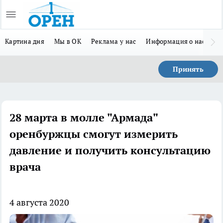
Картина дня
Мы в ОК
Реклама у нас
Информация о нас
Л
Принять
28 марта в молле "Армада"
оренбуржцы смогут измерить
давление и получить консультацию
врача
4 августа 2020