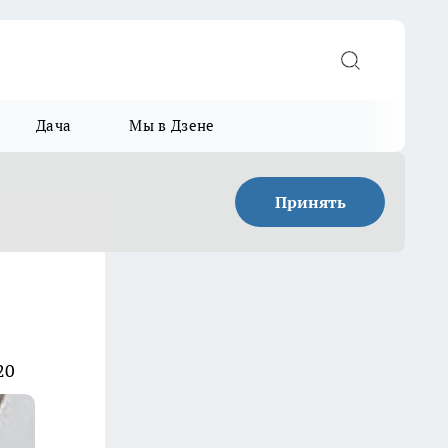
Дача
Мы в Дзене
Принять
20