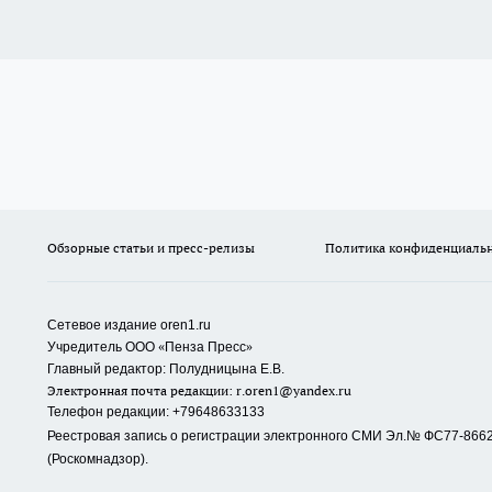
Обзорные статьи и пресс-релизы
Политика конфиденциаль
Сетевое издание oren1.ru
«
»
Учредитель ООО
Пенза Пресс
Главный редактор: Полудницына Е.В.
Электронная почта редакции:
r.oren1@yandex.ru
Телефон редакции: +79648633133
Реестровая запись о регистрации электронного СМИ Эл.№ ФС77-86623
(Роскомнадзор).