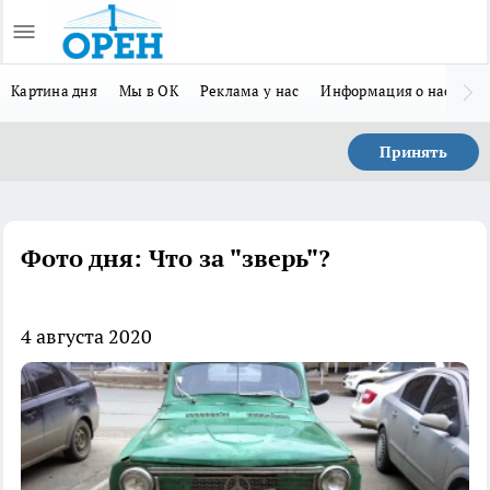
Картина дня
Мы в ОК
Реклама у нас
Информация о нас
Л
Принять
Фото дня: Что за "зверь"?
4 августа 2020