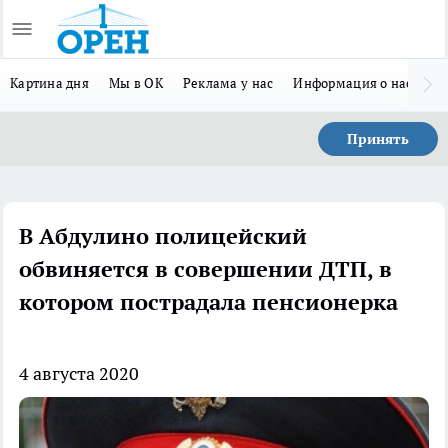
Картина дня
Мы в ОК
Реклама у нас
Информация о нас
Л
Принять
В Абдулино полицейский
обвиняется в совершении ДТП, в
котором пострадала пенсионерка
4 августа 2020